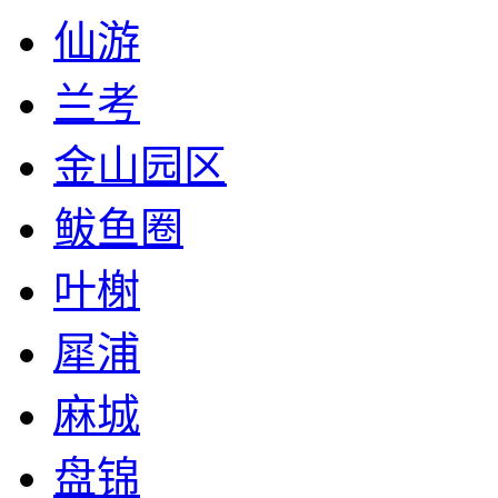
仙游
兰考
金山园区
鲅鱼圈
叶榭
犀浦
麻城
盘锦