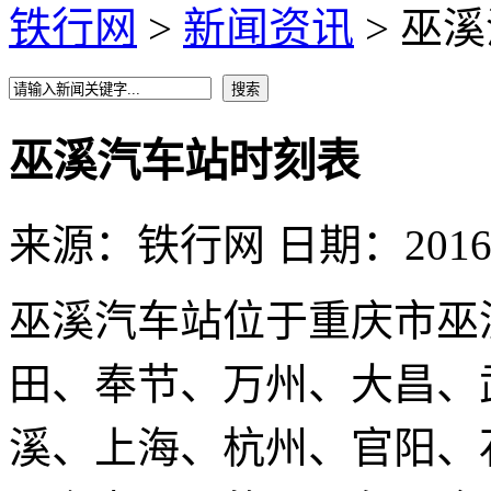
铁行网
>
新闻资讯
> 巫
巫溪汽车站时刻表
来源：铁行网 日期：2016-1
巫溪汽车站位于重庆市巫
田、奉节、万州、大昌、
溪、上海、杭州、官阳、