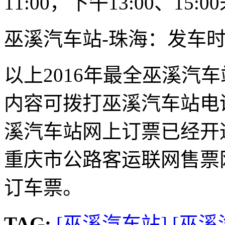
11:00，下午13:00、15:
巫溪汽车站-珠海：发车时间
以上2016年最全巫溪汽
内容可拨打巫溪汽车站电话：(
溪汽车站网上订票已经开
重庆市公路客运联网售票网(http
订车票。
TAG:
[巫溪汽车站]
[巫溪