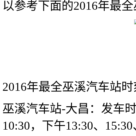
以参考下面的2016年最
2016年最全巫溪汽车站时
巫溪汽车站-大昌：发车时间每
10:30，下午13:30、15:3