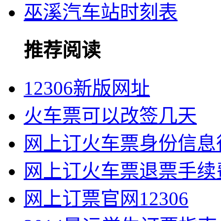
巫溪汽车站时刻表
推荐阅读
12306新版网址
火车票可以改签几天
网上订火车票身份信息
网上订火车票退票手续
网上订票官网12306