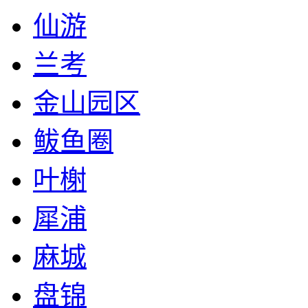
仙游
兰考
金山园区
鲅鱼圈
叶榭
犀浦
麻城
盘锦