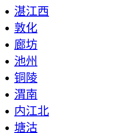
湛江西
敦化
廊坊
池州
铜陵
渭南
内江北
塘沽